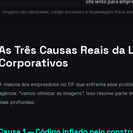
Imagens não otimizadas, código excessivo e hospedagem fraca são o
As Três Causas Reais da 
Corporativos
A maioria dos empresários no DF que enfrenta esse prob
agência: “vamos otimizar as imagens”. Isso resolve parte 
mais profundas.
Causa 1 — Código inflado pelo constr