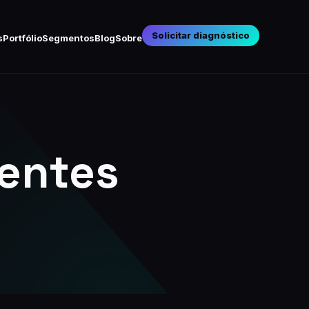
Solicitar diagnóstico
s
Portfólio
Segmentos
Blog
Sobre
ientes