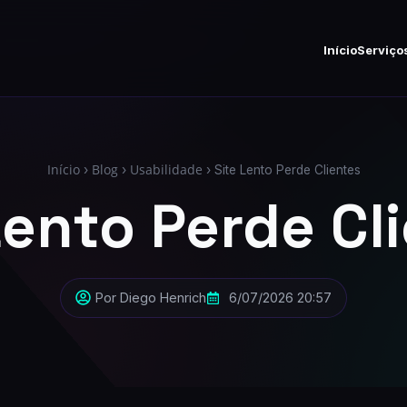
Início
Serviço
Início
Blog
Usabilidade
›
›
›
Site Lento Perde Clientes
Lento Perde Cl
Por
Diego Henrich
6/07/2026 20:57